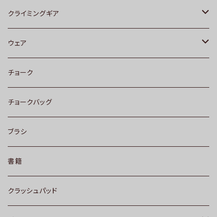
UNPARALLEL[アンパラレル]
クライミングギア
MADROCK
ビレイデバイス
ウェア
EVOLV
ロープ
クライミングパンツ
チョーク
SCARPA
ハーネス
トップス
チョークバッグ
SoiLL
クイックドロー
靴下
ブラシ
カラビナ
書籍
クラッシュパッド