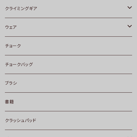
UNPARALLEL[アンパラレル]
クライミングギア
MADROCK
ビレイデバイス
ウェア
EVOLV
ロープ
クライミングパンツ
チョーク
SCARPA
ハーネス
トップス
チョークバッグ
SoiLL
クイックドロー
靴下
ブラシ
カラビナ
書籍
クラッシュパッド