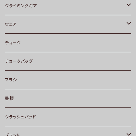
UNPARALLEL[アンパラレル]
クライミングギア
MADROCK
ビレイデバイス
ウェア
EVOLV
ロープ
クライミングパンツ
チョーク
SCARPA
ハーネス
トップス
チョークバッグ
SoiLL
クイックドロー
靴下
ブラシ
カラビナ
書籍
クラッシュパッド
ブランド